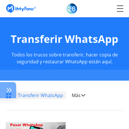
Transferir WhatsApp
Todos los trucos sobre transferir, hacer copia de
seguridad y restaurar WhatsApp están aquí.
Transferir WhatsApp
Más
Problemas de
iPhone
Cambiar la