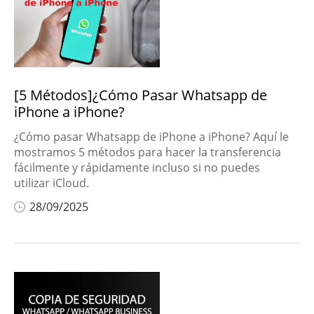
ubicación
Trucos de IA
Desbloquear
iPhone
[5 Métodos]¿Cómo Pasar Whatsapp de
iPhone a iPhone?
Recuperación de
datos de iPhone
 a
¿Cómo pasar Whatsapp de iPhone a iPhone? Aquí le
mostramos 5 métodos para hacer la transferencia
Recuperación de
fácilmente y rápidamente incluso si no puedes
datos de Windows
utilizar iCloud.
Jugar con tu voz
28/09/2025
Transmitir la
App
pantalla a PC
Reparar archivos
pp
dañados