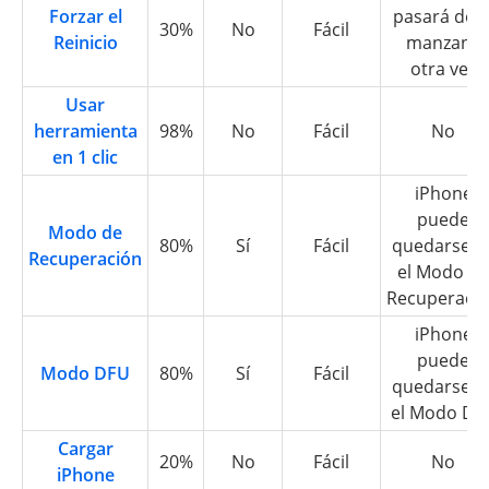
Forzar el
pasará de l
30%
No
Fácil
Reinicio
manzana
otra vez
Usar
herramienta
98%
No
Fácil
No
en 1 clic
iPhone
puede
Modo de
80%
Sí
Fácil
quedarse e
Recuperación
el Modo de
Recuperaci
iPhone
puede
Modo DFU
80%
Sí
Fácil
quedarse e
el Modo DF
Cargar
20%
No
Fácil
No
iPhone