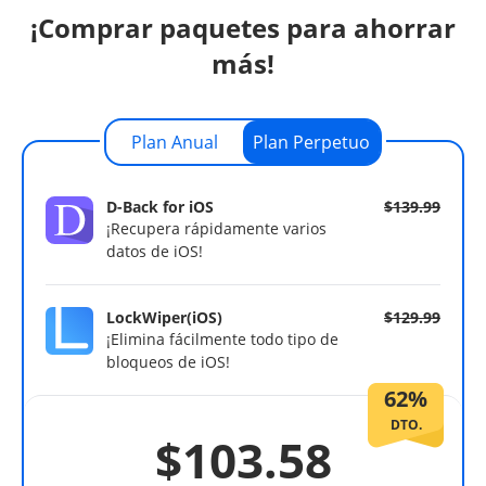
¡Comprar paquetes para ahorrar
más!
Plan Anual
Plan Perpetuo
D-Back for iOS
$139.99
¡Recupera rápidamente varios
datos de iOS!
LockWiper(iOS)
$129.99
¡Elimina fácilmente todo tipo de
bloqueos de iOS!
62%
DTO.
$103.58