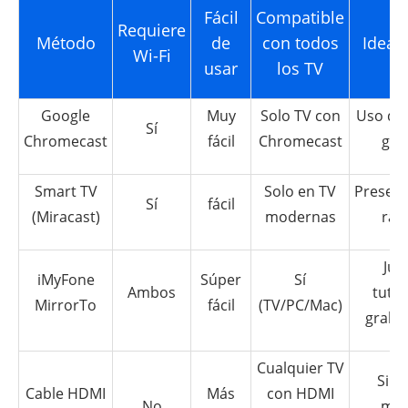
Fácil
Compatible
Requiere
Método
de
con todos
Ideal 
Wi-Fi
usar
los TV
Google
Muy
Solo TV con
Uso do
Sí
Chromecast
fácil
Chromecast
gen
Smart TV
Solo en TV
Present
Sí
fácil
(Miracast)
modernas
ráp
Jue
iMyFone
Súper
Sí
Ambos
tutor
MirrorTo
fácil
(TV/PC/Mac)
graba
Cualquier TV
Sin W
Cable HDMI
Más
con HDMI
No
máx