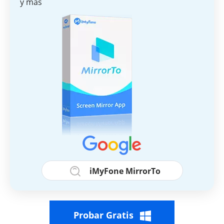
y más
iMyFone MirrorTo
Probar Gratis