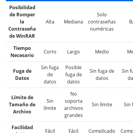
Posibilidad
de Romper
Solo
la
Alta
Mediana
contraseñas
B
Contraseña
numéricas
de WinRAR
Tiempo
Corto
Largo
Medio
Me
Necesario
Sin fuga
Posible
Fuga de
Sin fuga de
Sin f
de
fuga de
Datos
datos
da
datos
datos
No
Límite de
Sin
soporta
Tamaño de
Sin límite
Sin 
límite
archivos
Archivo
grandes
Facilidad
Fácil
Fácil
Complicado
Comp