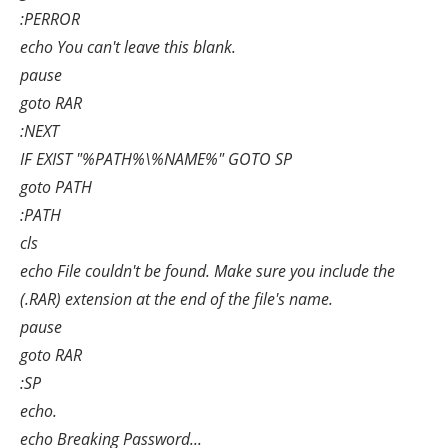
:PERROR
echo You can't leave this blank.
pause
goto RAR
:NEXT
IF EXIST "%PATH%\%NAME%" GOTO SP
goto PATH
:PATH
cls
echo File couldn't be found. Make sure you include the
(.RAR) extension at the end of the file's name.
pause
goto RAR
:SP
echo.
echo Breaking Password...