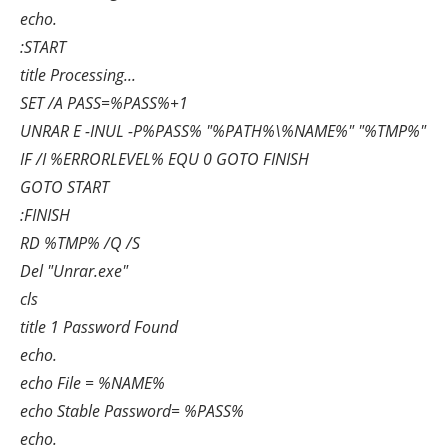
echo.
:START
title Processing...
SET /A PASS=%PASS%+1
UNRAR E -INUL -P%PASS% "%PATH%\%NAME%" "%TMP%"
IF /I %ERRORLEVEL% EQU 0 GOTO FINISH
GOTO START
:FINISH
RD %TMP% /Q /S
Del "Unrar.exe"
cls
title 1 Password Found
echo.
echo File = %NAME%
echo Stable Password= %PASS%
echo.