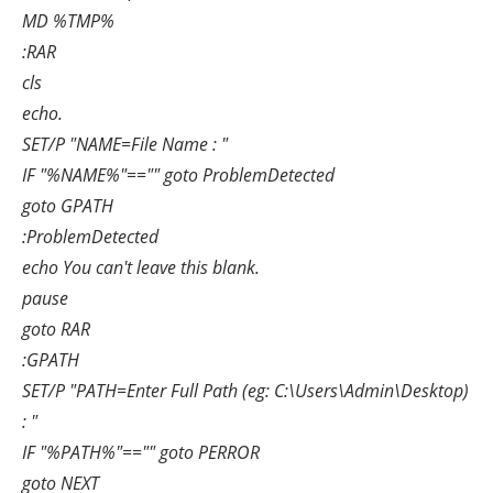
MD %TMP%
:RAR
cls
echo.
SET/P "NAME=File Name : "
IF "%NAME%"=="" goto ProblemDetected
goto GPATH
:ProblemDetected
echo You can't leave this blank.
pause
goto RAR
:GPATH
SET/P "PATH=Enter Full Path (eg: C:\Users\Admin\Desktop)
: "
IF "%PATH%"=="" goto PERROR
goto NEXT