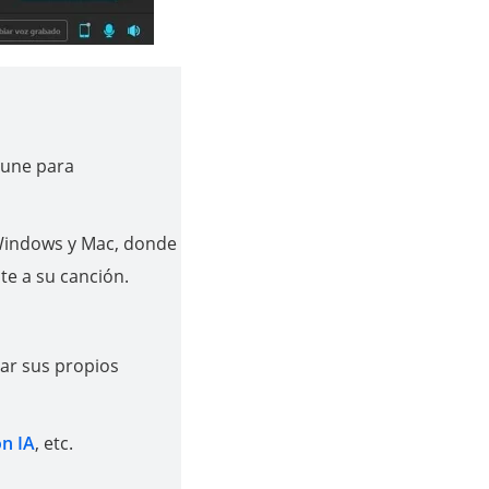
tune para
 Windows y Mac, donde
te a su canción.
zar sus propios
on IA
, etc.