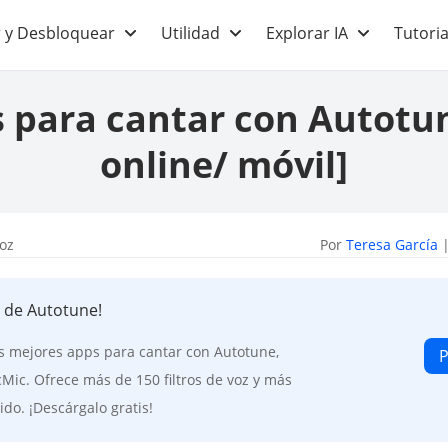
 y Desbloquear
Utilidad
Explorar IA
Tutoria
 para cantar con Autotu
online/ móvil]
voz
Por
Teresa García
|
 de Autotune!
as mejores apps para cantar con Autotune,
P
c. Ofrece más de 150 filtros de voz y más
ido. ¡Descárgalo gratis!