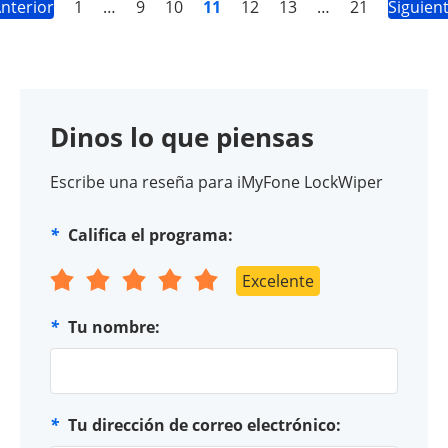
nterior
1
…
9
10
11
12
13
…
21
Siguien
Dinos lo que piensas
Escribe una reseña para iMyFone LockWiper
*
Califica el programa:
Excelente
*
Tu nombre:
*
Tu dirección de correo electrónico: