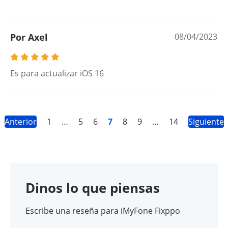
Por Axel
08/04/2023
Es para actualizar iOS 16
Anterior
1
…
5
6
7
8
9
…
14
Siguiente
Dinos lo que piensas
Escribe una reseña para iMyFone Fixppo