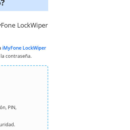
o?
yFone LockWiper
a
iMyFone LockWiper
la contraseña.
ón, PIN,
uridad.