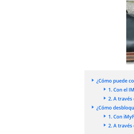
¿Cómo puede con
1. Con el I
2. A través
¿Cómo desbloque
1. Con iMy
2. A travé