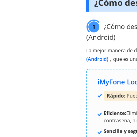
¿Cómo des
¿Cómo desb
1
(Android)
La mejor manera de d
(Android)
，que es una
iMyFone Loc
Rápido:
Pued
Eficiente:
Elim
contraseña, hu
Sencilla y seg