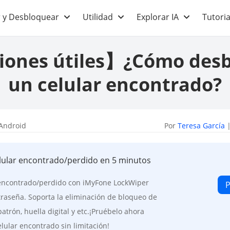
 y Desbloquear
Utilidad
Explorar IA
Tutoria
iones útiles】¿Cómo des
un celular encontrado?
Android
Por
Teresa García
|
lular encontrado/perdido en 5 minutos
encontrado/perdido con iMyFone LockWiper
P
traseña. Soporta la eliminación de bloqueo de
atrón, huella digital y etc.¡Pruébelo ahora
lular encontrado sin limitación!