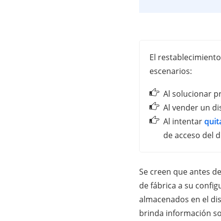
El restablecimiento
escenarios:
Al solucionar p
Al vender un di
Al intentar
quit
de acceso del di
Se creen que antes de
de fábrica a su confi
almacenados en el dis
brinda información s