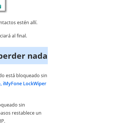
tactos estén allí.
iará al final.
perder nada
o está bloqueado sin
vo, iMyFone LockWiper
loqueado sin
pasos restablece un
RP.