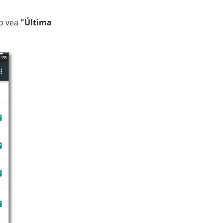
do vea
"Última