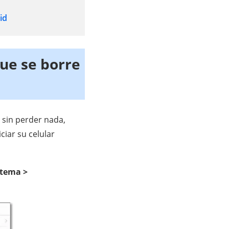
id
que se borre
 sin perder nada,
ciar su celular
stema >