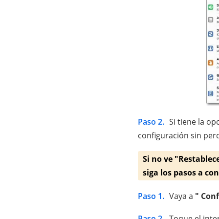
Paso 2.
Si tiene la o
configuración sin per
Si no ve "Restablec
siga los pasos a co
Paso 1.
Vaya a
" Conf
Paso 2.
Toque el inte