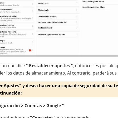
pción que dice
" Restablecer ajustes "
, entonces es posible q
der los datos de almacenamiento. Al contrario, perderá sus 
er Ajustes" y desea hacer una copia de seguridad de su t
ntinuación:
iguración > Cuentas > Google "
.
rruptor junto a
"Contactos"
para encenderlo.