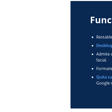
Func
Restable
Desbloq
Admite 
facial.
Formatea
Quita c
Google n