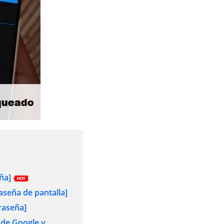
ña]
aseña de pantalla]
raseña]
 de Google y