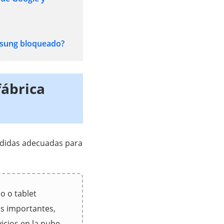
msung bloqueado?
fábrica
edidas adecuadas para
o o tablet
s importantes,
icios en la nube