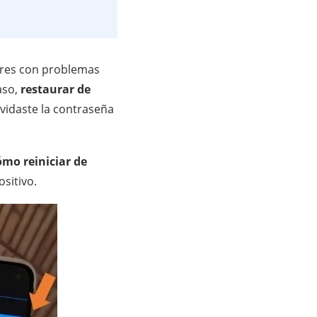
ntres con problemas
aso,
restaurar de
vidaste la contraseña
ómo reiniciar de
sitivo.