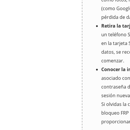
(como Google
pérdida de d
Retira la ta
un teléfono 
en la tarjeta
datos, se re
comenzar.
Conocer la i
asociado con
contraseña d
sesión nueva
Si olvidas la
bloqueo FRP 
proporcionam