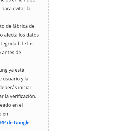
para evitar la
to de fábrica de
o afecta los datos
ntegridad de los
o antes de
ung ya está
 usuario y la
eberás iniciar
la verificación.
ueado en el
bién
FRP de Google
.