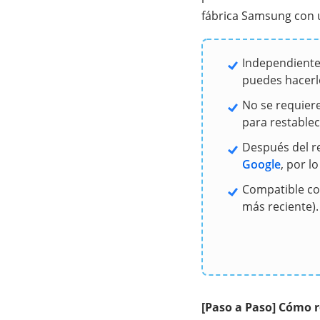
fábrica Samsung con u
Independiente
puedes hacerlo
No se requier
para restablec
Después del r
Google
, por l
Compatible co
más reciente).
[Paso a Paso] Cómo r