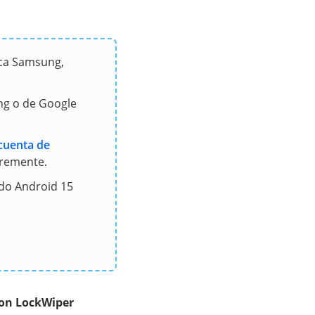
ica Samsung,
ng o de Google
 cuenta de
bremente.
ido Android 15
con LockWiper