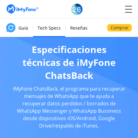
Comprar
Guía
Tech Specs
Reseñas
Especificaciones
técnicas de iMyFone
ChatsBack
iMyFone ChatsBack, el programa para recuperar
mensajes de WhatsApp que te ayuda a
recuperar datos perdidos / borrados de
WhatsApp Messenger y WhatsApp Bussiness
desde dispositivos iOS/Android, Google
Drive/respaldo de iTunes.