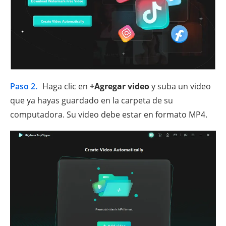
Paso 2.
Haga clic en
+Agregar video
y suba un video
que ya hayas guardado en la carpeta de su
computadora. Su video debe estar en formato MP4.