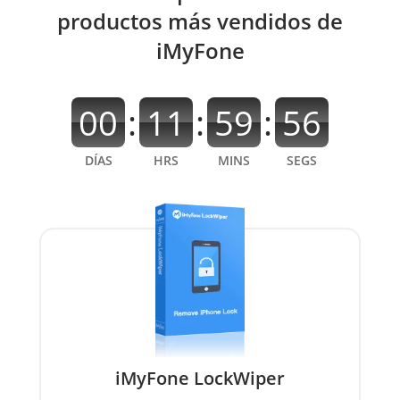
productos más vendidos de
iMyFone
00
:
11
:
59
:
56
DÍAS
HRS
MINS
SEGS
iMyFone LockWiper