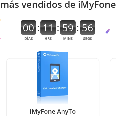
más vendidos de iMyFone
00
:
11
:
59
:
56
DÍAS
HRS
MINS
SEGS
iMyFone AnyTo