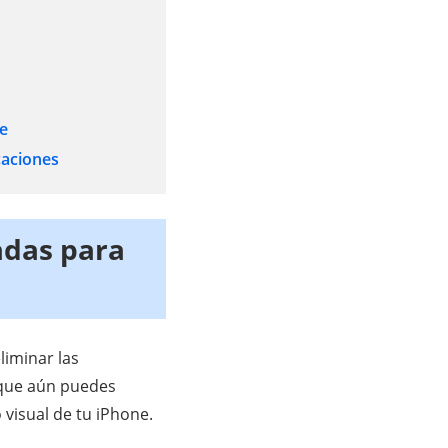
te
caciones
adas para
liminar las
orque aún puedes
 visual de tu iPhone.