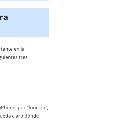
ra
rtante en la
guientes tres
iPhone, por "función",
 queda claro dónde