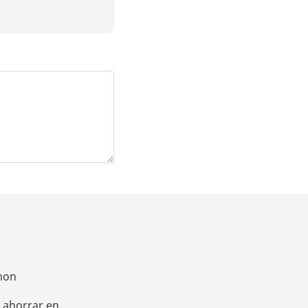
mon
a ahorrar en