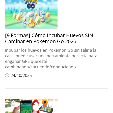
iPhone
mon
Trucos de IA
 sin
Desbloquear
iPhone
[9 Formas] Cómo Incubar Huevos SIN
 Go
Caminar en Pokémon Go 2026
Recuperación de
datos de iPhone
Inbubar los huevos en Pokémon Go sin salir a la
calle, puede usar una herramienta perfecta para
Recuperación de
engañar GPS que esté
datos de Windows
cambinando/corriendo/conduciendo.
ndr
Jugar con tu voz
24/10/2025
Transmitir la
pantalla a PC
 en
Reparar archivos
dañados
n en