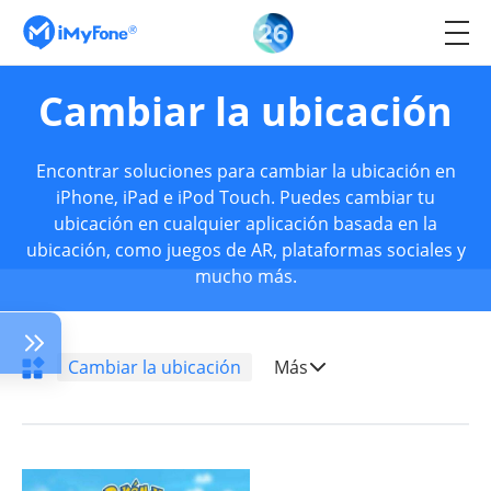
Cambiar la ubicación
Encontrar soluciones para cambiar la ubicación en
iPhone, iPad e iPod Touch. Puedes cambiar tu
ubicación en cualquier aplicación basada en la
ubicación, como juegos de AR, plataformas sociales y
mucho más.
Cambiar la ubicación
Más
s
Transferir
WhatsApp
Problemas de